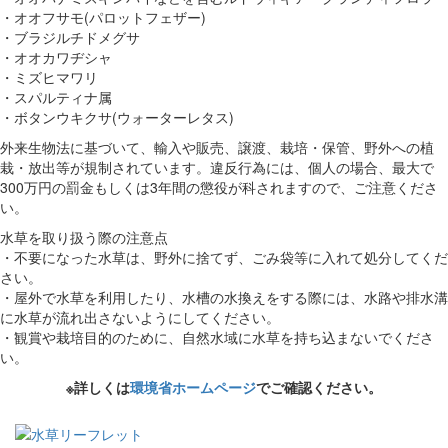
・オオフサモ(パロットフェザー)
・ブラジルチドメグサ
・オオカワヂシャ
・ミズヒマワリ
・スパルティナ属
・ボタンウキクサ(ウォーターレタス)
外来生物法に基づいて、輸入や販売、譲渡、栽培・保管、野外への植
栽・放出等が規制されています。違反行為には、個人の場合、最大で
300万円の罰金もしくは3年間の懲役が科されますので、ご注意くださ
い。
水草を取り扱う際の注意点
・不要になった水草は、野外に捨てず、ごみ袋等に入れて処分してくだ
さい。
・屋外で水草を利用したり、水槽の水換えをする際には、水路や排水溝
に水草が流れ出さないようにしてください。
・観賞や栽培目的のために、自然水域に水草を持ち込まないでくださ
い。
※詳しくは
環境省ホームページ
でご確認ください。