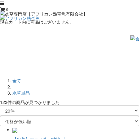
0
￥0
現在カート内に商品はございません。
全て
|
水草単品
123件
の商品が見つかりました
【水草】ホテイ草 50株以上