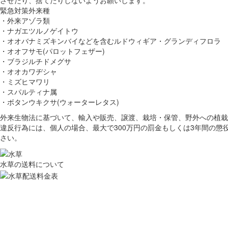
緊急対策外来種
・外来アゾラ類
・ナガエツルノゲイトウ
・オオバナミズキンバイなどを含むルドウィギア・グランディフロラ
・オオフサモ(パロットフェザー)
・ブラジルチドメグサ
・オオカワヂシャ
・ミズヒマワリ
・スパルティナ属
・ボタンウキクサ(ウォーターレタス)
外来生物法に基づいて、輸入や販売、譲渡、栽培・保管、野外への植栽
違反行為には、個人の場合、最大で300万円の罰金もしくは3年間の懲
さい。
水草の送料について