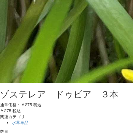
ゾステレア ドゥビア ３本
通常価格：￥275
税込
￥275
税込
関連カテゴリ
水草単品
数量